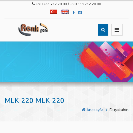
+90 266 712 20 00 / +90 553 712 20 00
Türkçe
English
Toggle
navigatio
MLK-220 MLK-220
Anasayfa
Duşakabin